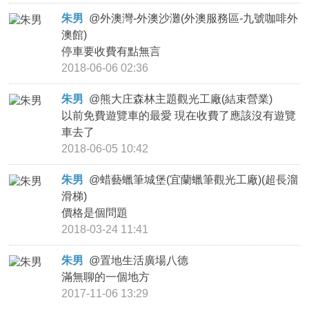
朱男
@
外澳灣-外澳沙灘(外澳服務區-九號咖啡外
澳館)
停車要收費有點無言
2018-06-06 02:36
朱男
@
熊大庄森林主題觀光工廠(結束營業)
以前免費遊覽車的最愛 現在收費了應該沒有遊覽
車去了
2018-06-05 10:42
朱男
@
蜡藝蠟筆城堡(宜蘭蠟筆觀光工廠)(超長溜
滑梯)
價格是個問題
2018-03-24 11:41
朱男
@
置地生活廣場八德
滿無聊的一個地方
2017-11-06 13:29