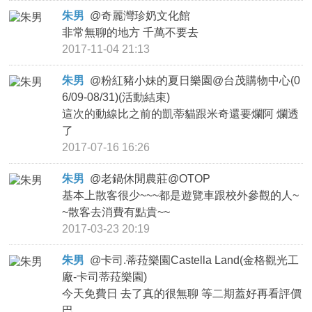
朱男
@
奇麗灣珍奶文化館
非常無聊的地方 千萬不要去
2017-11-04 21:13
朱男
@
粉紅豬小妹的夏日樂園@台茂購物中心(0
6/09-08/31)(活動結束)
這次的動線比之前的凱蒂貓跟米奇還要爛阿 爛透
了
2017-07-16 16:26
朱男
@
老鍋休閒農莊@OTOP
基本上散客很少~~~都是遊覽車跟校外參觀的人~
~散客去消費有點貴~~
2017-03-23 20:19
朱男
@
卡司.蒂菈樂園Castella Land(金格觀光工
廠-卡司蒂菈樂園)
今天免費日 去了真的很無聊 等二期蓋好再看評價
巴