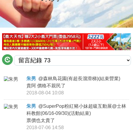
商家合作
推薦景點
討論區
聯絡我們
朱男
@
森林鳥花園(有超長溜滑梯)(結束營業)
貴阿 價格不親民了
APP下載
2018-08-04 10:08
朱男
@
SuperPop粉紅豬小妹超級互動展@士林
科教館(06/16-09/30)(活動結束)
票價也太貴了
2018-07-06 14:58