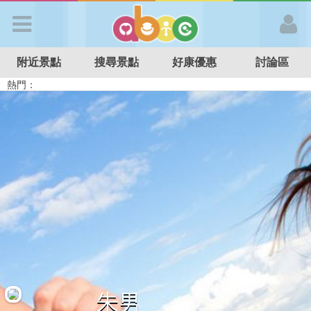
歡迎加入
附近景點
搜尋景點
好康優惠
討論區
APP登入
熱門：
溜滑梯民宿
觀光工廠
DIY摘果
日本親子景點
特色遊戲場
親子住房優惠
台北親子餐廳
溫泉泡湯SPA
首 頁
搜尋景點
好康優惠
最新消息
最新留言
朱男