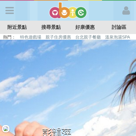
歡迎加入
附近景點
搜尋景點
好康優惠
討論區
APP登入
熱門：
特色遊戲場
親子住房優惠
台北親子餐廳
溫泉泡湯SPA
溜滑梯民宿
觀光工廠
DIY摘果
日本親子景點
首 頁
搜尋景點
好康優惠
最新消息
最新留言
彭韻萍