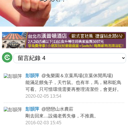
商家合作
推薦景點
討論區
聯絡我們
彭韻萍
@
兔樂園＆京葉馬場(京葉休閒馬場)
能滿足餵兔子，天竹鼠。也有羊，馬，豬和鴕鳥
APP下載
可看。只可惜環境需要再整理清潔些，會更好。
2020-02-05 13:54
彭韻萍
@
戀戀山水農莊
剛去回來…設備老舊失修，不推薦。
2016-02-03 15:45