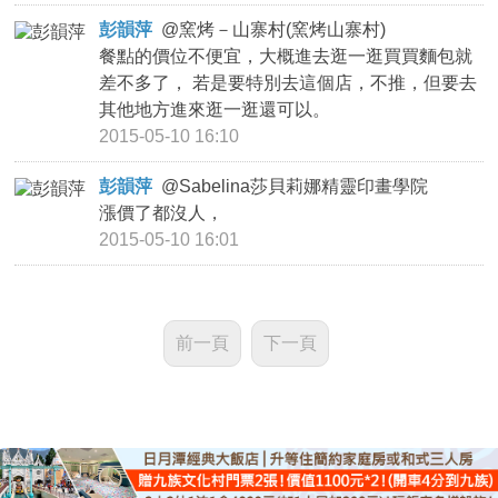
彭韻萍
@
窯烤－山寨村(窯烤山寨村)
餐點的價位不便宜，大概進去逛一逛買買麵包就
差不多了， 若是要特別去這個店，不推，但要去
其他地方進來逛一逛還可以。
2015-05-10 16:10
彭韻萍
@
Sabelina莎貝莉娜精靈印畫學院
漲價了都沒人，
2015-05-10 16:01
前一頁
下一頁