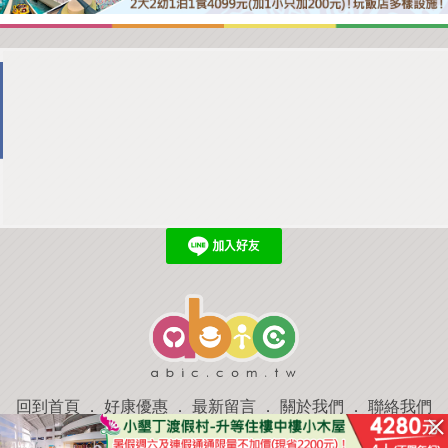
回到首頁
．
好康優惠
．
最新留言
．
關於我們
．
聯絡我們
部落格微件
．
商家合作
．
討論區
．
推薦景點
．
APP下載