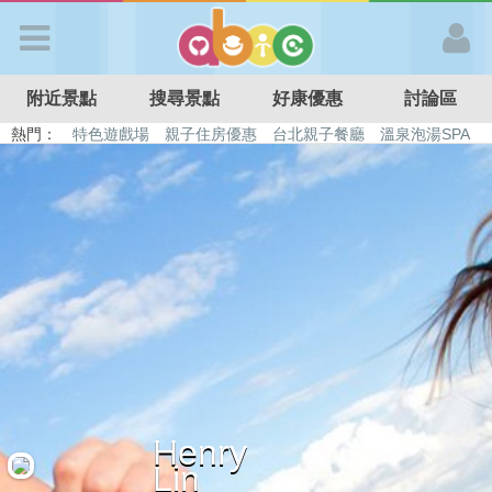
歡迎加入
附近景點
搜尋景點
好康優惠
討論區
APP登入
熱門：
特色遊戲場
親子住房優惠
台北親子餐廳
溫泉泡湯SPA
溜滑梯民宿
觀光工廠
DIY摘果
日本親子景點
首 頁
搜尋景點
好康優惠
最新消息
Henry
最新留言
Lin