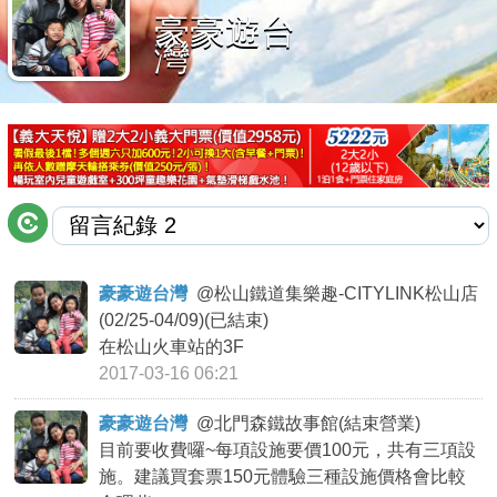
豪豪遊台
商家合作
灣
推薦景點
討論區
聯絡我們
豪豪遊台灣
@
松山鐵道集樂趣-CITYLINK松山店
(02/25-04/09)(已結束)
APP下載
在松山火車站的3F
2017-03-16 06:21
豪豪遊台灣
@
北門森鐵故事館(結束營業)
目前要收費囉~每項設施要價100元，共有三項設
施。建議買套票150元體驗三種設施價格會比較