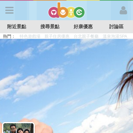
歡迎加入
附近景點
搜尋景點
好康優惠
討論區
APP登入
熱門：
溜滑梯民宿
觀光工廠
DIY摘果
日本親子景點
特色遊戲場
親子住房優惠
台北親子餐廳
溫泉泡湯SPA
首 頁
搜尋景點
好康優惠
最新消息
最新留言