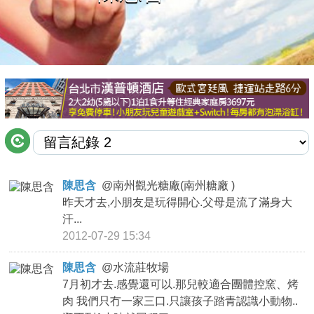
商家合作
推薦景點
討論區
聯絡我們
陳思含
@
南州觀光糖廠(南州糖廠 )
昨天才去,小朋友是玩得開心.父母是流了滿身大
APP下載
汗...
2012-07-29 15:34
陳思含
@
水流莊牧場
7月初才去.感覺還可以.那兒較適合團體控窯、烤
肉 我們只冇一家三口.只讓孩子踏青認識小動物..