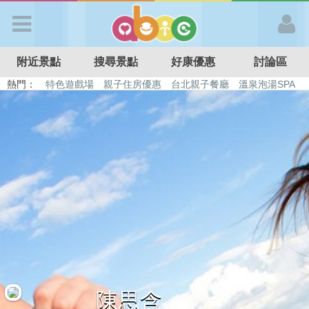
歡迎加入
附近景點
搜尋景點
好康優惠
討論區
APP登入
熱門：
特色遊戲場
親子住房優惠
台北親子餐廳
溫泉泡湯SPA
溜滑梯民宿
觀光工廠
DIY摘果
日本親子景點
首 頁
搜尋景點
好康優惠
最新消息
最新留言
陳思含