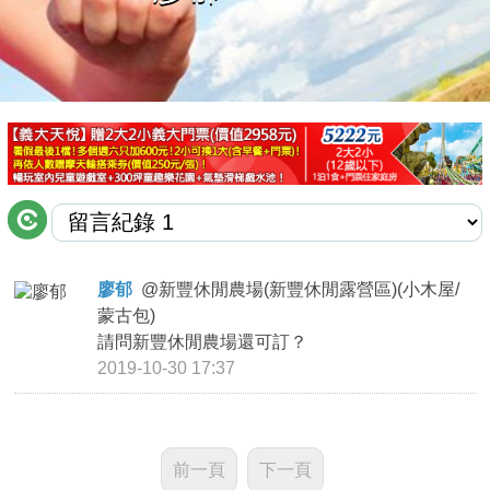
商家合作
推薦景點
討論區
聯絡我們
廖郁
@
新豐休閒農場(新豐休閒露營區)(小木屋/
蒙古包)
APP下載
請問新豐休閒農場還可訂？
2019-10-30 17:37
前一頁
下一頁