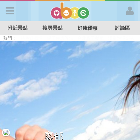
歡迎加入
附近景點
搜尋景點
好康優惠
討論區
APP登入
熱門：
溜滑梯民宿
觀光工廠
DIY摘果
日本親子景點
特色遊戲場
親子住房優惠
台北親子餐廳
溫泉泡湯SPA
首 頁
搜尋景點
好康優惠
最新消息
最新留言
廖郁