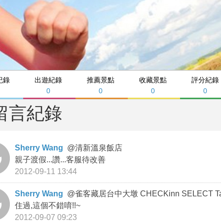
紀錄
出遊紀錄
推薦景點
收藏景點
評分紀錄
0
0
0
0
留言紀錄
Sherry Wang
@
清新溫泉飯店
親子渡假...讚...客服待改善
2012-09-11 13:44
Sherry Wang
@
雀客藏居台中⼤墩 CHECKinn SELECT T
住過,這個不錯唷!!~
2012-09-07 09:23