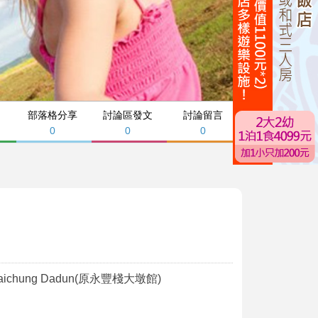
部落格分享
討論區發文
討論留言
0
0
0
aichung Dadun(原永豐棧大墩館)