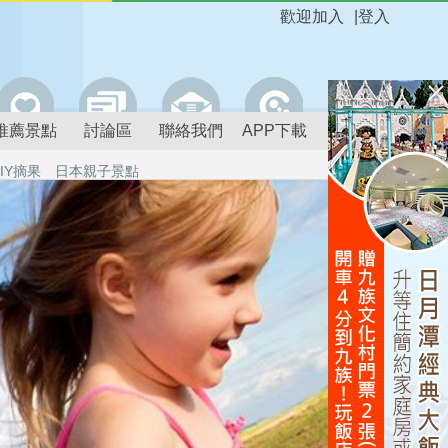
歡迎加入
|
登入
推薦景點
討論區
聯絡我們
APP下載
IY摘果
日本親子景點