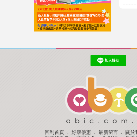
回到首頁
．
好康優惠
．
最新留言
．
關於