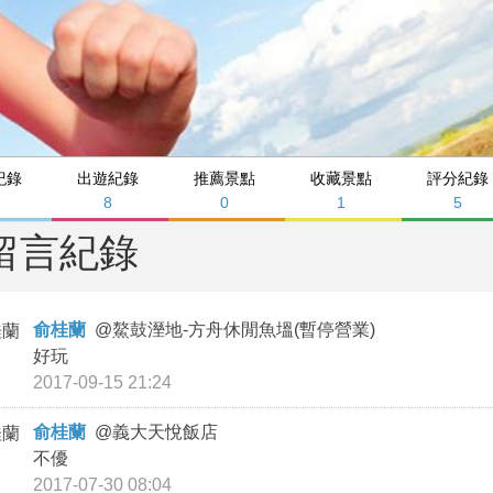
紀錄
出遊紀錄
推薦景點
收藏景點
評分紀錄
3
8
0
1
5
留言紀錄
俞桂蘭
@
鰲鼓溼地-方舟休閒魚塭(暫停營業)
好玩
2017-09-15 21:24
俞桂蘭
@
義大天悅飯店
不優
2017-07-30 08:04