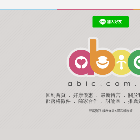
回到首頁
．
好康優惠
．
最新留言
．
關於
部落格微件
．
商家合作
．
討論區
．
推薦
羿磊資訊 服務條款&隱私權政策