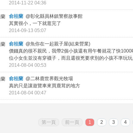
2014-11-22 04:36
俞桂蘭
@
彰化縣員林鎮警察故事館
其實很小，一下就逛完了
2014-09-13 05:07
俞桂蘭
@
魚你在一起親子屋(結束營業)
價錢真的很不親民，我帶2個小孩還有用午餐就花了快100
位小女生並沒有穿襪子，而且還很兇要求別的小孩不準玩玩具
2014-08-04 00:53
俞桂蘭
@
二林鹿世界觀光牧場
真的只是讓遊覽車來買鹿茸的地方
2014-08-04 00:47
第一頁
前一頁
1
2
3
4