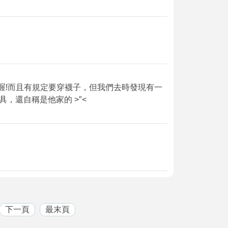
0喔!而且有規定要穿襪子，但我們去時發現有一
，還自稱是他家的 >″<
下一頁
最末頁