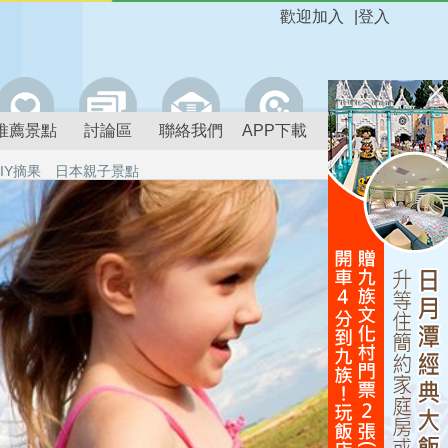
歡迎加入
|
登入
推薦景點
討論區
聯絡我們
APP下載
IY摘果
日本親子景點