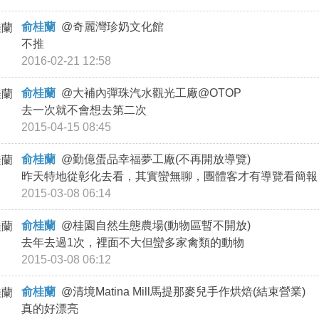
俞桂蘭
@
奇麗灣珍奶文化館
不推
2016-02-21 12:58
俞桂蘭
@
大補內彈珠汽水觀光工廠@OTOP
去一次就不會想去第二次
2015-04-15 08:45
俞桂蘭
@
勤億蛋品幸福夢工廠(不再開放導覽)
昨天特地從彰化去看，其實蠻無聊，團體客才有導覽看簡報
2015-03-08 06:14
俞桂蘭
@
桂園自然生態農場(動物區暫不開放)
去年去過1次，裡面不大但蠻多家禽類的動物
2015-03-08 06:12
俞桂蘭
@
清境Matina Mill馬提那麥兒手作烘焙(結束營業)
真的好漂亮