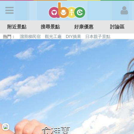
歡迎加入
附近景點
搜尋景點
好康優惠
討論區
APP登入
熱門：
溜滑梯民宿
觀光工廠
DIY摘果
日本親子景點
特色遊戲場
親子住房優惠
台北親子餐廳
溫泉泡湯SPA
首 頁
搜尋景點
好康優惠
最新消息
最新留言
俞桂蘭