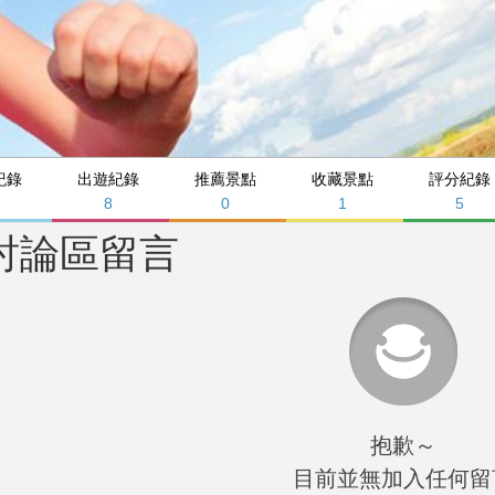
紀錄
出遊紀錄
推薦景點
收藏景點
評分紀錄
3
8
0
1
5
討論區留言
抱歉～
目前並無加入任何留