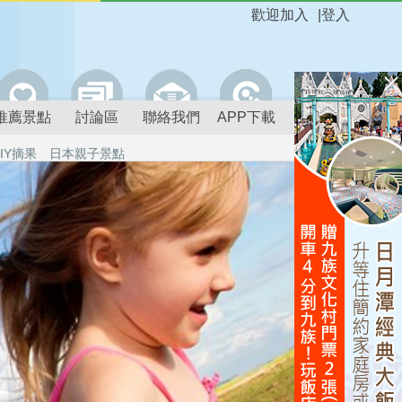
歡迎加入
|
登入
推薦景點
討論區
聯絡我們
APP下載
IY摘果
日本親子景點