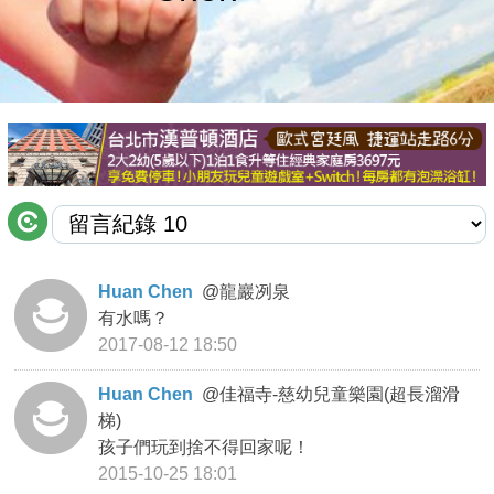
商家合作
推薦景點
討論區
聯絡我們
Huan Chen
@
龍巖冽泉
有水嗎？
APP下載
2017-08-12 18:50
Huan Chen
@
佳福寺-慈幼兒童樂園(超長溜滑
梯)
孩子們玩到捨不得回家呢！
2015-10-25 18:01