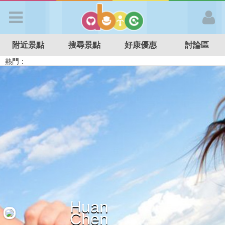
歡迎加入
附近景點
搜尋景點
好康優惠
討論區
APP登入
熱門：
溜滑梯民宿
觀光工廠
DIY摘果
日本親子景點
特色遊戲場
親子住房優惠
台北親子餐廳
溫泉泡湯SPA
首 頁
搜尋景點
好康優惠
最新消息
Huan
最新留言
Chen