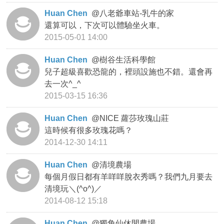
Huan Chen
@
八老爺車站-乳牛的家
還算可以，下次可以體驗坐火車。
2015-05-01 14:00
Huan Chen
@
樹谷生活科學館
兒子超級喜歡恐龍的，裡頭設施也不錯。還會再
去一次^_^
2015-03-15 16:36
Huan Chen
@
NICE 蘿莎玫瑰山莊
這時候有很多玫瑰花嗎？
2014-12-30 14:11
Huan Chen
@
清境農場
每個月假日都有羊咩咩脫衣秀嗎？我們九月要去
清境玩＼(^o^)／
2014-08-12 15:18
Huan Chen
@
獨角仙休閒農場