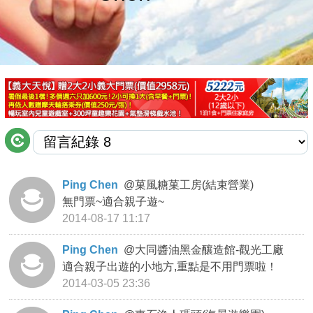
商家合作
推薦景點
討論區
聯絡我們
Ping Chen
@
菓風糖菓工房(結束營業)
無門票~適合親子遊~
APP下載
2014-08-17 11:17
Ping Chen
@
大同醬油黑金釀造館-觀光工廠
適合親子出遊的小地方,重點是不用門票啦！
2014-03-05 23:36