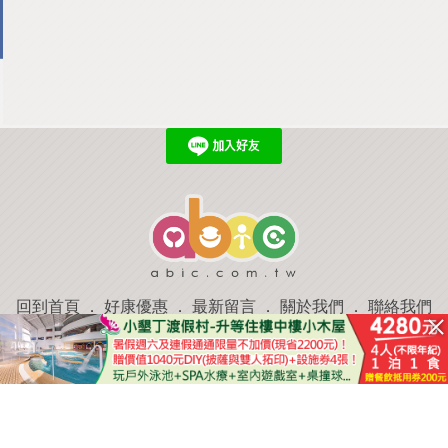
回到首頁
．
好康優惠
．
最新留言
．
關於我們
．
聯絡我們
部落格微件
．
商家合作
．
討論區
．
推薦景點
．
APP下載
羿磊資訊 服務條款&隱私權政策