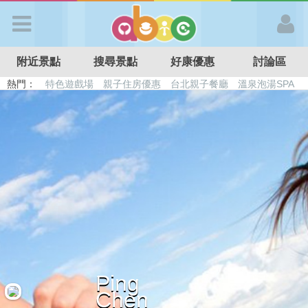
歡迎加入
附近景點
搜尋景點
好康優惠
討論區
APP登入
熱門：
特色遊戲場
親子住房優惠
台北親子餐廳
溫泉泡湯SPA
溜滑梯民宿
觀光工廠
DIY摘果
日本親子景點
首 頁
搜尋景點
好康優惠
最新消息
Ping
最新留言
Chen