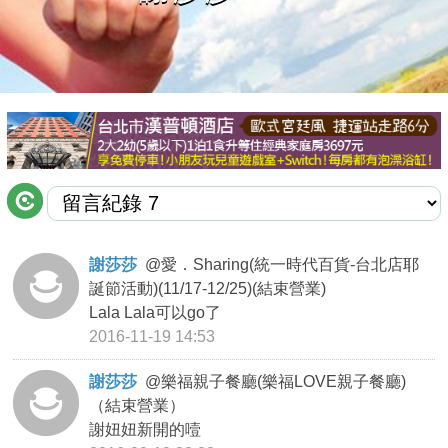
商家合作
推薦景點
討論區
聯絡我們
謝莎莎
@
愛．Sharing(統一時代百貨-台北店耶
誕節活動)(11/17-12/25)(結束營業)
APP下載
Lala Lala可以go了
2016-11-19 14:53
謝莎莎
@
樂福親子餐廳(樂福LOVE親子餐廳)
（結束營業）
謝妞妞新開的噎