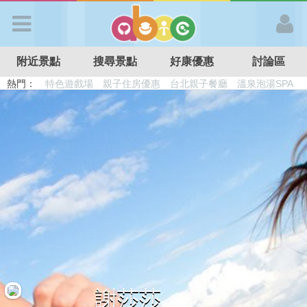
歡迎加入
附近景點
搜尋景點
好康優惠
討論區
APP登入
熱門：
特色遊戲場
親子住房優惠
台北親子餐廳
溫泉泡湯SPA
溜滑梯民宿
觀光工廠
DIY摘果
日本親子景點
首 頁
搜尋景點
好康優惠
最新消息
最新留言
謝莎莎