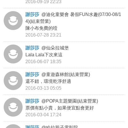
2016-09-19 22:23
謝莎莎
@
迪化童樂會 暑假FUN水趣(07/30-08/1
4)(結束營業)
陳小布免費的噎
2016-07-28 23:21
謝莎莎
@
仙朵拉城堡
Lala Lala下次來這
2016-06-07 18:35
謝莎莎
@
童遊森林館(結束營業)
還不錯，環境乾淨舒適
2016-03-13 05:05
謝莎莎
@
POPA主題樂園(結束營業)
票價有點小貴，如果便宜點會更好
2016-03-04 17:24
謝莎莎
@
哈拉親子電影院