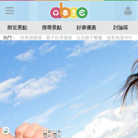
歡迎加入
附近景點
搜尋景點
好康優惠
討論區
APP登入
熱門：
特色遊戲場
親子住房優惠
台北親子餐廳
溫泉泡湯SPA
溜滑梯民宿
觀光工廠
DIY摘果
日本親子景點
首 頁
搜尋景點
好康優惠
最新消息
最新留言
飄飄