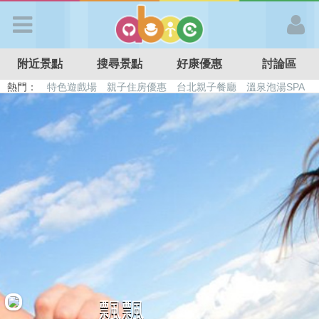
歡迎加入
附近景點
搜尋景點
好康優惠
討論區
APP登入
熱門：
特色遊戲場
親子住房優惠
台北親子餐廳
溫泉泡湯SPA
溜滑梯民宿
觀光工廠
DIY摘果
日本親子景點
首 頁
搜尋景點
好康優惠
最新消息
最新留言
飄飄