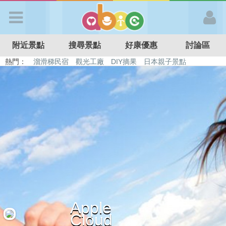
歡迎加入
附近景點
搜尋景點
好康優惠
討論區
APP登入
熱門：
溜滑梯民宿
觀光工廠
DIY摘果
日本親子景點
特色遊戲場
親子住房優惠
台北親子餐廳
溫泉泡湯SPA
首 頁
搜尋景點
好康優惠
最新消息
Apple
最新留言
Cloud