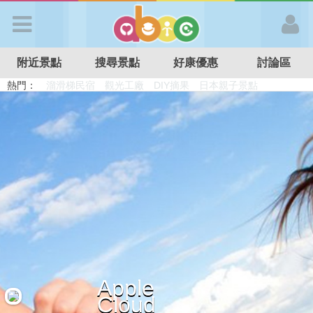
歡迎加入
附近景點
搜尋景點
好康優惠
討論區
APP登入
熱門：
溜滑梯民宿
觀光工廠
DIY摘果
日本親子景點
特色遊戲場
親子住房優惠
台北親子餐廳
溫泉泡湯SPA
首 頁
搜尋景點
好康優惠
最新消息
Apple
最新留言
Cloud