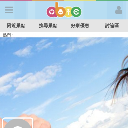
歡迎加入
附近景點
搜尋景點
好康優惠
討論區
APP登入
熱門：
溜滑梯民宿
觀光工廠
DIY摘果
日本親子景點
特色遊戲場
親子住房優惠
台北親子餐廳
溫泉泡湯SPA
首 頁
搜尋景點
好康優惠
最新消息
最新留言