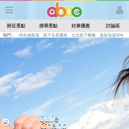
歡迎加入
附近景點
搜尋景點
好康優惠
討論區
APP登入
熱門：
特色遊戲場
親子住房優惠
台北親子餐廳
溫泉泡湯SPA
溜滑梯民宿
觀光工廠
DIY摘果
日本親子景點
首 頁
搜尋景點
好康優惠
最新消息
Julie
最新留言
Chang