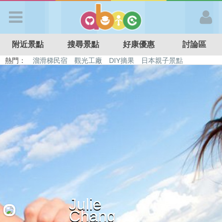
歡迎加入
附近景點
搜尋景點
好康優惠
討論區
APP登入
熱門：
溜滑梯民宿
觀光工廠
DIY摘果
日本親子景點
特色遊戲場
親子住房優惠
台北親子餐廳
溫泉泡湯SPA
首 頁
搜尋景點
好康優惠
最新消息
Julie
最新留言
Chang