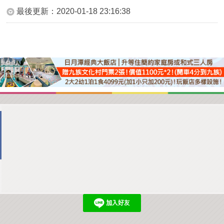
最後更新：
2020-01-18 23:16:38