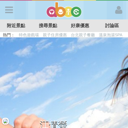
歡迎加入
附近景點
搜尋景點
好康優惠
討論區
APP登入
熱門：
特色遊戲場
親子住房優惠
台北親子餐廳
溫泉泡湯SPA
溜滑梯民宿
觀光工廠
DIY摘果
日本親子景點
首 頁
搜尋景點
好康優惠
最新消息
最新留言
江倩瑩