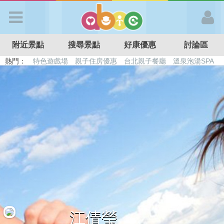
歡迎加入
附近景點
搜尋景點
好康優惠
討論區
APP登入
熱門：
特色遊戲場
親子住房優惠
台北親子餐廳
溫泉泡湯SPA
溜滑梯民宿
觀光工廠
DIY摘果
日本親子景點
首 頁
搜尋景點
好康優惠
最新消息
最新留言
江倩瑩