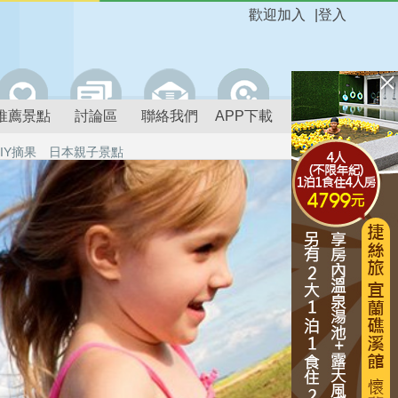
歡迎加入
|
登入
推薦景點
討論區
聯絡我們
APP下載
IY摘果
日本親子景點