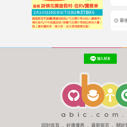
最
回到首頁
．
好康優惠
．
最新留言
．
關於