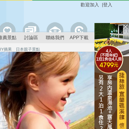
歡迎加入
|
登入
推薦景點
討論區
聯絡我們
APP下載
IY摘果
日本親子景點