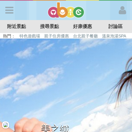
歡迎加入
附近景點
搜尋景點
好康優惠
討論區
APP登入
熱門：
特色遊戲場
親子住房優惠
台北親子餐廳
溫泉泡湯SPA
溜滑梯民宿
觀光工廠
DIY摘果
日本親子景點
首 頁
搜尋景點
好康優惠
最新消息
最新留言
美之纖