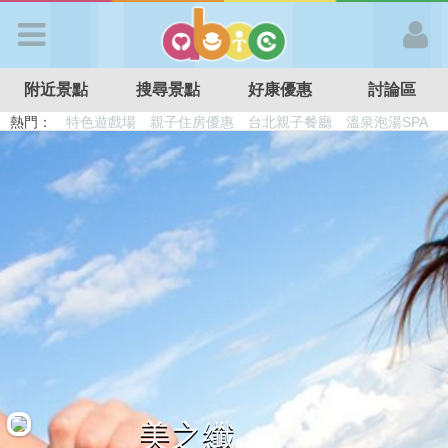
歡迎加入
附近景點
搜尋景點
好康優惠
討論區
APP登入
熱門：
特色遊戲場
親子住房優惠
台北親子餐廳
溫泉泡湯SPA
溜滑梯民宿
觀光工廠
DIY摘果
日本親子景點
首 頁
搜尋景點
好康優惠
最新消息
最新留言
美之纖