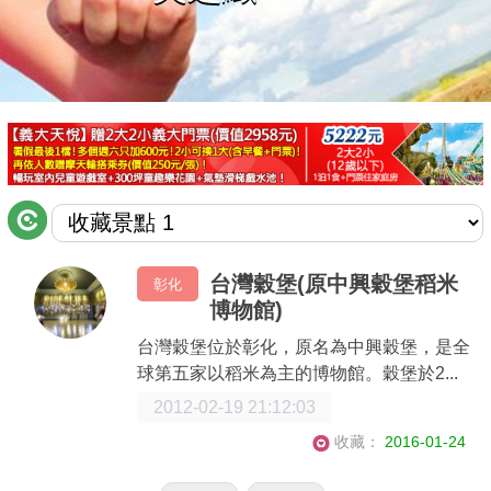
商家合作
推薦景點
討論區
聯絡我們
台灣穀堡(原中興穀堡稻米
彰化
博物館)
APP下載
台灣穀堡位於彰化，原名為中興穀堡，是全
球第五家以稻米為主的博物館。穀堡於2...
2012-02-19 21:12:03
收藏：
2016-01-24