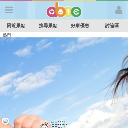
歡迎加入
附近景點
搜尋景點
好康優惠
討論區
APP登入
熱門：
溜滑梯民宿
觀光工廠
DIY摘果
日本親子景點
特色遊戲場
親子住房優惠
台北親子餐廳
溫泉泡湯SPA
首 頁
搜尋景點
好康優惠
最新消息
最新留言
蔡佳珊