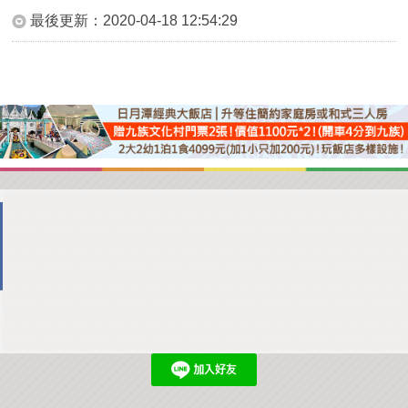
最後更新：
2020-04-18 12:54:29