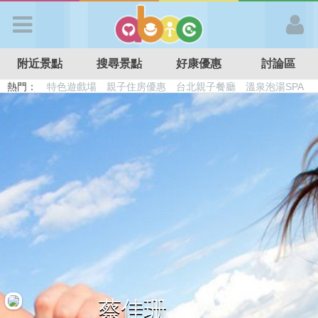
歡迎加入
附近景點
搜尋景點
好康優惠
討論區
APP登入
熱門：
特色遊戲場
親子住房優惠
台北親子餐廳
溫泉泡湯SPA
溜滑梯民宿
觀光工廠
DIY摘果
日本親子景點
首 頁
搜尋景點
好康優惠
最新消息
最新留言
蔡佳珊