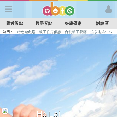
歡迎加入
附近景點
搜尋景點
好康優惠
討論區
APP登入
熱門：
特色遊戲場
親子住房優惠
台北親子餐廳
溫泉泡湯SPA
溜滑梯民宿
觀光工廠
DIY摘果
日本親子景點
首 頁
搜尋景點
好康優惠
最新消息
最新留言
Hc Lai