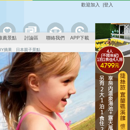
歡迎加入
|
登入
推薦景點
討論區
聯絡我們
APP下載
IY摘果
日本親子景點