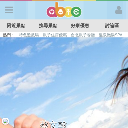
歡迎加入
附近景點
搜尋景點
好康優惠
討論區
APP登入
熱門：
特色遊戲場
親子住房優惠
台北親子餐廳
溫泉泡湯SPA
溜滑梯民宿
觀光工廠
DIY摘果
日本親子景點
首 頁
搜尋景點
好康優惠
最新消息
最新留言
蔡文翰