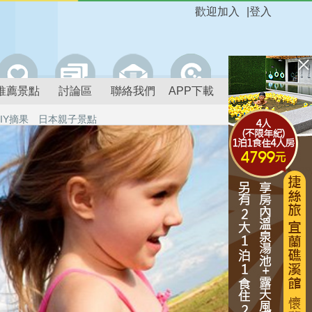
歡迎加入
|
登入
推薦景點
討論區
聯絡我們
APP下載
IY摘果
日本親子景點