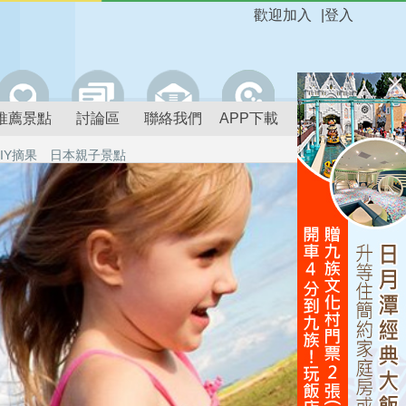
歡迎加入
|
登入
推薦景點
討論區
聯絡我們
APP下載
IY摘果
日本親子景點