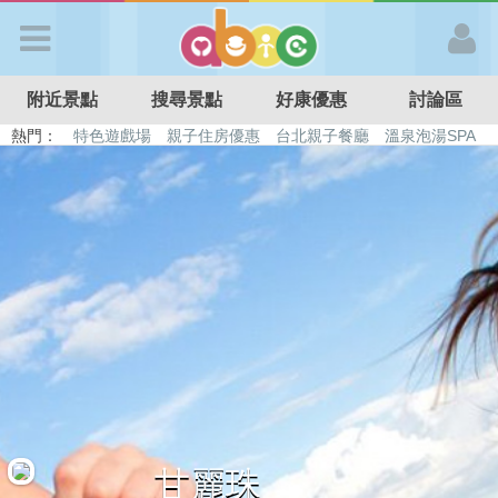
歡迎加入
附近景點
搜尋景點
好康優惠
討論區
APP登入
熱門：
特色遊戲場
親子住房優惠
台北親子餐廳
溫泉泡湯SPA
溜滑梯民宿
觀光工廠
DIY摘果
日本親子景點
首 頁
搜尋景點
好康優惠
最新消息
最新留言
甘麗珠