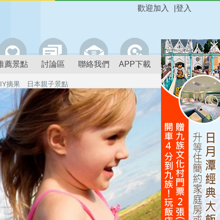
歡迎加入
|
登入
推薦景點
討論區
聯絡我們
APP下載
IY摘果
日本親子景點