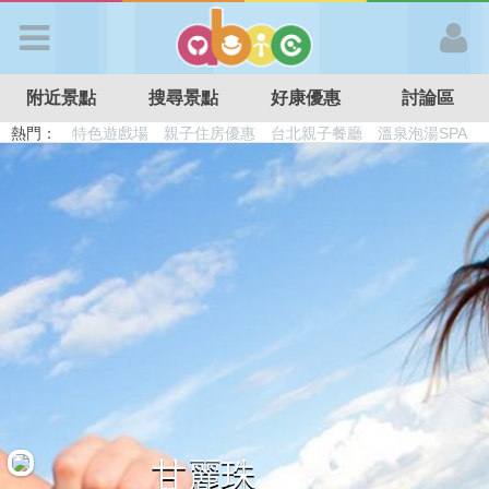
歡迎加入
附近景點
搜尋景點
好康優惠
討論區
APP登入
熱門：
特色遊戲場
親子住房優惠
台北親子餐廳
溫泉泡湯SPA
溜滑梯民宿
觀光工廠
DIY摘果
日本親子景點
首 頁
搜尋景點
好康優惠
最新消息
最新留言
甘麗珠