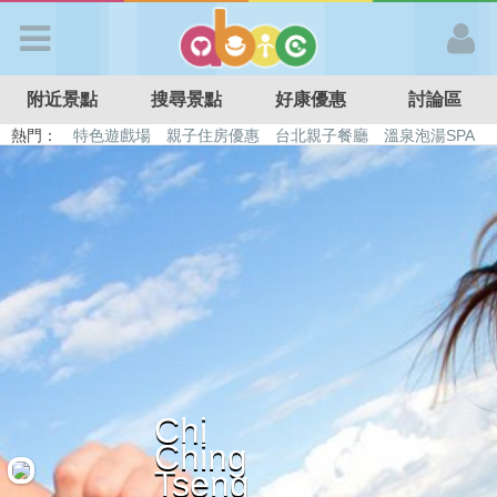
歡迎加入
附近景點
搜尋景點
好康優惠
討論區
APP登入
熱門：
特色遊戲場
親子住房優惠
台北親子餐廳
溫泉泡湯SPA
溜滑梯民宿
觀光工廠
DIY摘果
日本親子景點
首 頁
搜尋景點
好康優惠
最新消息
Chi
Ching
最新留言
Tseng