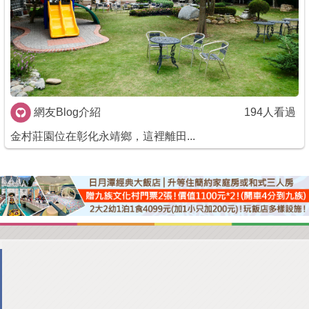
商家合作
推薦景點
討論區
網友Blog介紹
194人看過
金村莊園位在彰化永靖鄉，這裡離田...
聯絡我們
APP下載