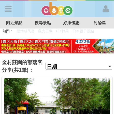
歡迎加入
附近景點
搜尋景點
好康優惠
討論區
APP登入
熱門：
溜滑梯民宿
觀光工廠
DIY摘果
日本親子景點
特色遊戲場
親子住房優惠
台北親子餐廳
溫泉泡湯SPA
首 頁
搜尋景點
金村莊園的部落客
分享(共1筆)：
好康優惠
最新消息
最新留言