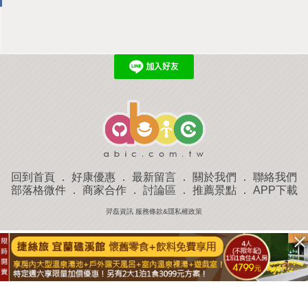
回到首頁
．
好康優惠
．
最新留言
．
關於我們
．
聯絡我們
部落格微件
．
商家合作
．
討論區
．
推薦景點
．
APP下載
羿磊資訊 服務條款&隱私權政策