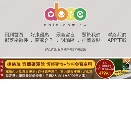
回到首頁
．
好康優惠
．
最新留言
．
關於我們
．
聯絡我們
部落格微件
．
商家合作
．
討論區
．
推薦景點
．
APP下載
羿磊資訊 服務條款&隱私權政策
收藏
評分
去過
附近景點
部落客分享