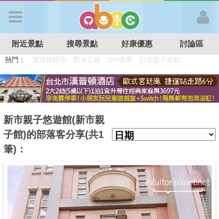
歡迎加入
附近景點
搜尋景點
好康優惠
討論區
APP登入
熱門：
溜滑梯民宿
觀光工廠
DIY摘果
日本親子景點
特色遊戲場
親子住房優惠
台北親子餐廳
溫泉泡湯SPA
首 頁
搜尋景點
新市親子悠遊館(新市親
子館)的部落客分享(共1
好康優惠
筆)：
最新消息
最新留言