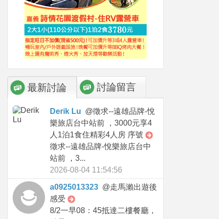
討論留言
最新討論
Derik Lu
@
徵求--遠雄品牌-悅
樂旅店台中站前 ，3000元享4
人1泊1食住精彩4人房 序號
徵求--遠雄品牌-悅樂旅店台中
站前 ，3...
2026-08-04 11:54:56
a0925013323
@
走馬瀨出遊後
感受
8/2一早08：45抵達二樓餐廳，