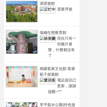
渴望會館
需要序號
瑞穗生態教育館
現在只有一
些圖片展
覽，什麼都沒有
了
桃園客家文化館-客家
親子探索館
電話資訊已
更新，謝謝
提醒~^^
享平親水公園(特色遊