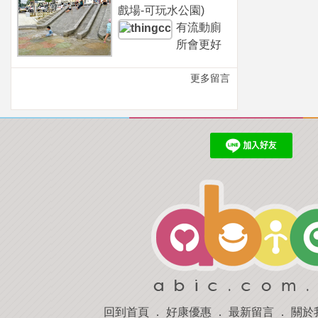
戲場-可玩水公園)
有流動廁
所會更好
更多留言
回到首頁
．
好康優惠
．
最新留言
．
關於