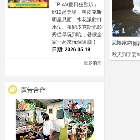
「Pixar夏日狂歡趴」
6/12起登場，與皮克斯
明星見面、水花派對打
水仗、夜間皮克斯光影
秀從早玩到晚，暑假全
家一起來玩個過癮！
鄭
日期: 2026-05-19
秋天到了要幹
更多消息
廣告合作