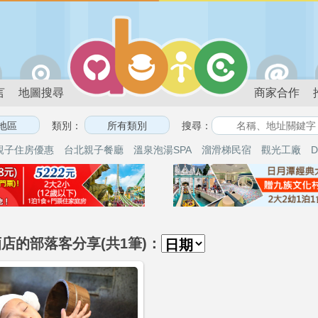
言
地圖搜尋
商家合作
類別：
搜尋：
親子住房優惠
台北親子餐廳
溫泉泡湯SPA
溜滑梯民宿
觀光工廠
D
店的部落客分享(共1筆)：