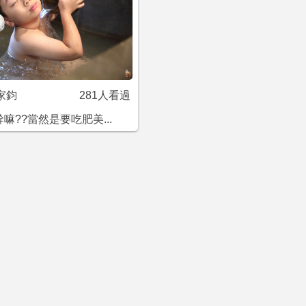
家鈞
281人看過
嘛??當然是要吃肥美...