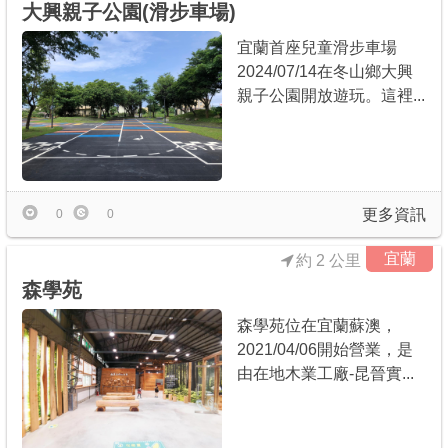
大興親子公園(滑步車場)
宜蘭首座兒童滑步車場
2024/07/14在冬山鄉大興
親子公園開放遊玩。這裡...
更多資訊
0
0
宜蘭
約 2 公里
森學苑
森學苑位在宜蘭蘇澳，
2021/04/06開始營業，是
由在地木業工廠-昆晉實...