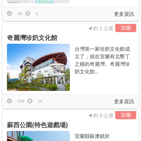
更多資訊
29
0
宜蘭
約 2 公里
奇麗灣珍奶文化館
台灣第一家珍奶文化館成
立了，就在宜蘭有北墾丁
之稱的奇麗灣。奇麗灣珍
奶文化館...
更多資訊
549
16
宜蘭
約 3 公里
蘇西公園(特色遊戲場)
宜蘭縣蘇澳鎮於