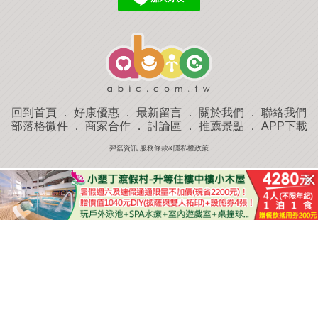
回到首頁
．
好康優惠
．
最新留言
．
關於我們
．
聯絡我們
部落格微件
．
商家合作
．
討論區
．
推薦景點
．
APP下載
羿磊資訊 服務條款&隱私權政策