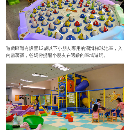
遊戲區還有設置12歲以下小朋友專用的溜滑梯球池區，入
內需著襪，爸媽需提醒小朋友在適齡的區域遊玩。