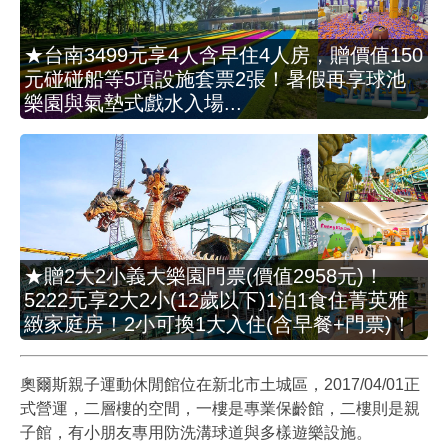
★台南3499元享4人含早住4人房，贈價值150
元碰碰船等5項設施套票2張！暑假再享球池
樂園與氣墊式戲水入場...
★贈2大2小義大樂園門票(價值2958元)！
5222元享2大2小(12歲以下)1泊1食住菁英雅
緻家庭房！2小可換1大入住(含早餐+門票)！
奧爾斯親子運動休閒館位在新北市土城區，2017/04/01正
式營運，二層樓的空間，一樓是專業保齡館，二樓則是親
子館，有小朋友專用防洗溝球道與多樣遊樂設施。