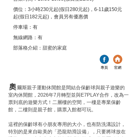
價位：3小時230元起(假日280元起)，6-11歲150元
起(假日182元起)，會員另有優惠價
停車場：有
無線網路：有
部落格介紹：
甜蜜的家庭
專頁
官網
奧
爾斯親子運動休閒館是間結合保齡球與親子遊樂的
室內休閒館，2026年7月轉型並與E7PLAY合作，改為一
票到底的遊樂方式！二層樓的空間，一樓是專業保齡
館，二樓則是親子館，購票入館都可玩。
這裡的保齡球有小朋友專用的大小，也有防洗溝設計，
特別的是來自歐美的「恐龍助滑設備」，只要將球放在