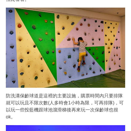
防洗溝保齡球道是這裡的主要設施，購票時間內只要排隊
就可以玩且不限次數(人多時會1小時為限，可再排隊)，可
以玩一些投藍機跟球池溜滑梯後再來玩一次保齡球也很
ok。