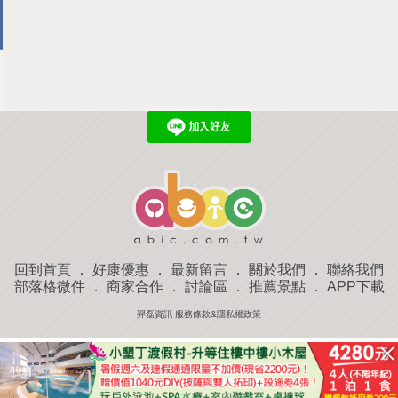
回到首頁
．
好康優惠
．
最新留言
．
關於我們
．
聯絡我們
部落格微件
．
商家合作
．
討論區
．
推薦景點
．
APP下載
羿磊資訊 服務條款&隱私權政策