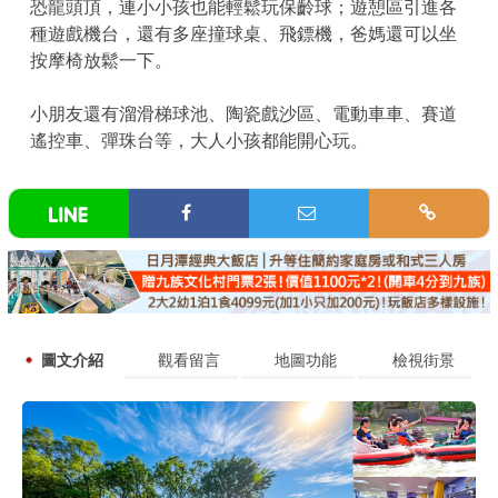
恐龍頭頂，連小小孩也能輕鬆玩保齡球；遊憩區引進各
種遊戲機台，還有多座撞球桌、飛鏢機，爸媽還可以坐
按摩椅放鬆一下。
小朋友還有溜滑梯球池、陶瓷戲沙區、電動車車、賽道
遙控車、彈珠台等，大人小孩都能開心玩。
圖文介紹
觀看留言
地圖功能
檢視街景