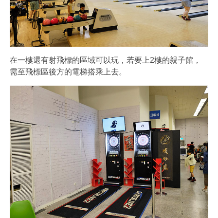
在一樓還有射飛標的區域可以玩，若要上2樓的親子館，
需至飛標區後方的電梯搭乘上去。