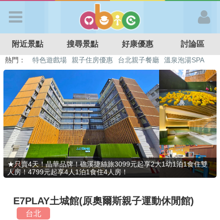
歡迎加入
附近景點
搜尋景點
好康優惠
討論區
APP登入
熱門：
溜滑梯民宿
觀光工廠
DIY摘果
日本親子景點
特色遊戲場
親子住房優惠
台北親子餐廳
溫泉泡湯SPA
首 頁
搜尋景點
好康優惠
★只賣4天！晶華品牌！礁溪捷絲旅3099元起享2大1幼1泊1食住雙
人房！4799元起享4人1泊1食住4人房！
最新消息
E7PLAY土城館(原奧爾斯親子運動休閒館)
最新留言
台北