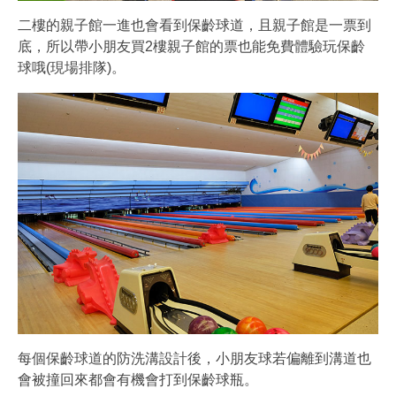
二樓的親子館一進也會看到保齡球道，且親子館是一票到
底，所以帶小朋友買2樓親子館的票也能免費體驗玩保齡
球哦(現場排隊)。
每個保齡球道的防洗溝設計後，小朋友球若偏離到溝道也
會被撞回來都會有機會打到保齡球瓶。