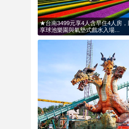
★台南3499元享4人含早住4人房
享球池樂園與氣墊式戲水入場...