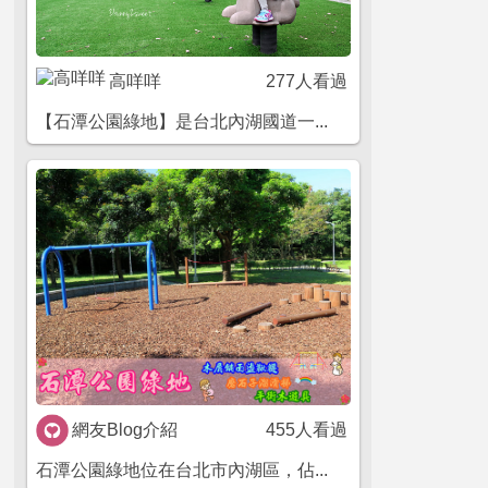
高咩咩
277人看過
【石潭公園綠地】是台北內湖國道一...
網友Blog介紹
455人看過
石潭公園綠地位在台北市內湖區，佔...