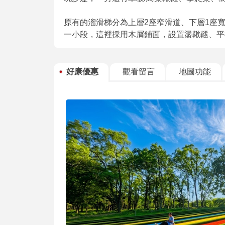
原有的溜滑梯分為上層2座窄滑道、下層1座
一小段，這裡採用木屑鋪面，設置盪鞦韆、平
好康優惠
觀看留言
地圖功能