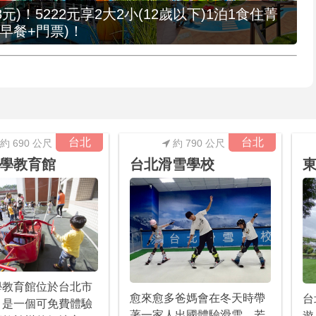
元)！5222元享2大2小(12歲以下)1泊1食住菁
早餐+門票)！
台北
台北
約 690 公尺
約 790 公尺
學教育館
台北滑雪學校
東
學教育館位於台北市
愈來愈多爸媽會在冬天時帶
台
，是一個可免費體驗
著一家人出國體驗滑雪，若
遊