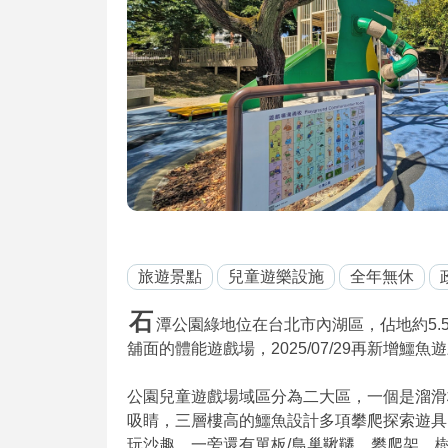
旅遊景點
兒童遊樂設施
全年無休
石
潭公園綠地位在台北市內湖區，佔地約5.
舖面的體能遊戲場，2025/07/29再新增鱷
公園兒童遊戲場域區分為二大區，一個是溜滑
吸睛，三層樓高的鱷魚設計多項攀爬探索遊具
玩沙趣，一旁還有單板/鳥巢鞦韆、攀爬架、