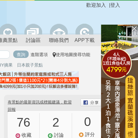
歡迎加入
|
登入
推薦景點
討論區
聯絡我們
APP下載
進階選項
使用地圖搜尋功能
IY摘果
日本親子景點
有景點的最新資訊或標籤建議，歡迎
回報
0
76
2
評分
收藏
討論