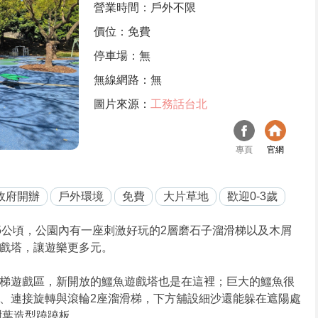
營業時間：戶外不限
價位：免費
停車場：無
無線網路：無
圖片來源：
工務話台北
專頁
官網
政府開辦
戶外環境
免費
大片草地
歡迎0-3歲
5公頃，公園內有一座刺激好玩的2層磨石子溜滑梯以及木屑
魚遊戲塔，讓遊樂更多元。
梯遊戲區，新開放的鱷魚遊戲塔也是在這裡；巨大的鱷魚很
、連接旋轉與滾輪2座溜滑梯，下方舖設細沙還能躲在遮陽處
樹葉造型蹺蹺板。