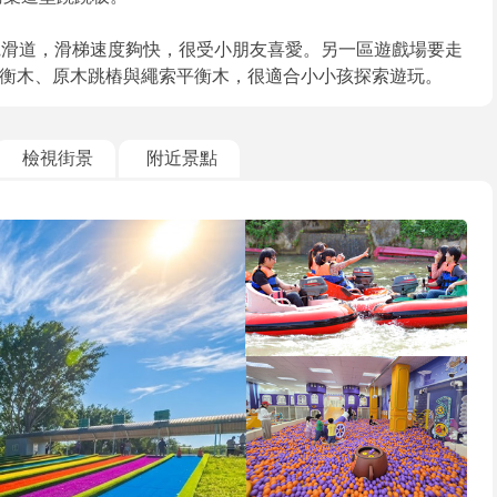
寬滑道，滑梯速度夠快，很受小朋友喜愛。另一區遊戲場要走
衡木、原木跳樁與繩索平衡木，很適合小小孩探索遊玩。
檢視街景
附近景點