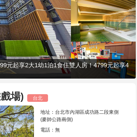
9元起享2大1幼1泊1食住雙人房！4799元起享4
戲場)
台北
地址：台北市內湖區成功路二段東側
(麥帥公路兩側)
電話：無