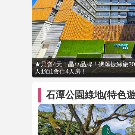
★只賣4天！晶華品牌！礁溪捷絲旅309
人1泊1食住4人房！
石潭公園綠地(特色遊