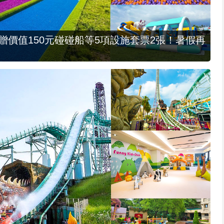
，贈價值150元碰碰船等5項設施套票2張！暑假再