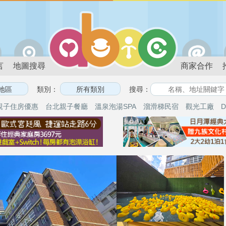
言
地圖搜尋
商家合作
類別：
搜尋：
親子住房優惠
台北親子餐廳
溫泉泡湯SPA
溜滑梯民宿
觀光工廠
D