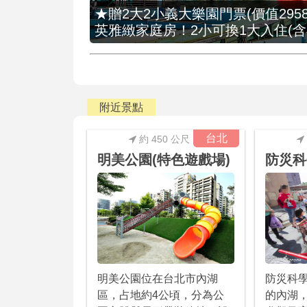
★贈2大2小義大樂園門票(價值2958
英雅緻家庭房！2小可換1大入住(含
附近景點
台北
約 450 公尺
明美公園(特色遊戲場)
防災科
明美公園位在台北市內湖
防災科
區，占地約4公頃，分為公
的內湖