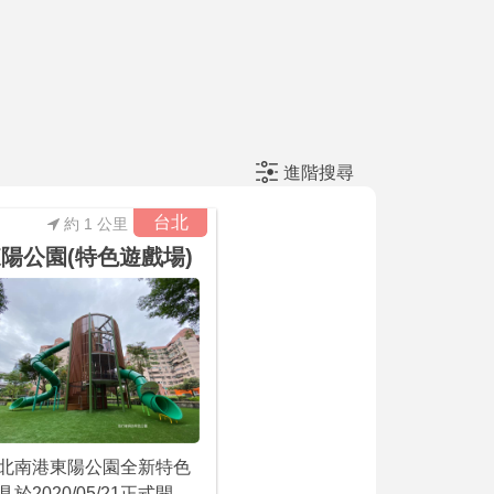
進階搜尋
台北
約 1 公里
陽公園(特色遊戲場)
北南港東陽公園全新特色
具於2020/05/21正式開