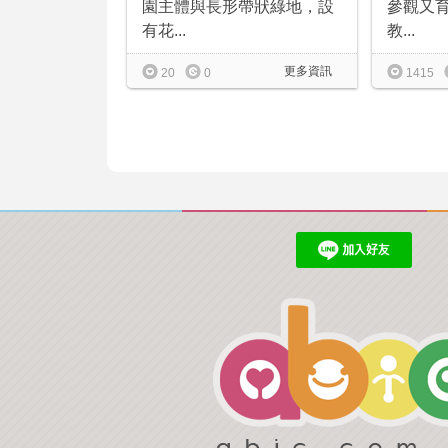
園主體與長形帶狀綠地，設
參觀又
有花...
教...
更多資訊
20
0
1415