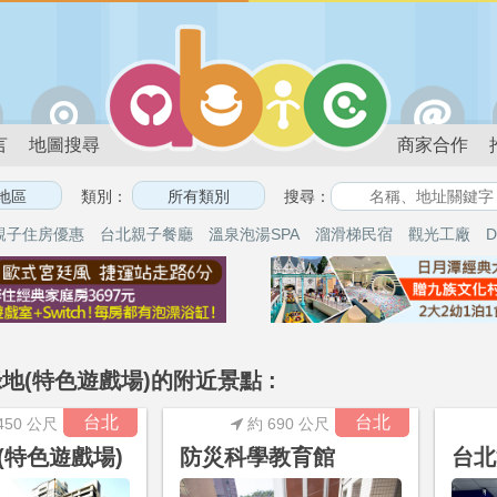
言
地圖搜尋
商家合作
類別：
搜尋：
親子住房優惠
台北親子餐廳
溫泉泡湯SPA
溜滑梯民宿
觀光工廠
D
地(特色遊戲場)的附近景點 :
台北
台北
450 公尺
約 690 公尺
(特色遊戲場)
防災科學教育館
台北