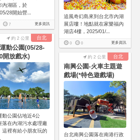
市內湖區，於
/05/28開始營...
追風奇幻島來到台北市內湖
展店嘍！地點就在家樂福內
更多資訊
7
湖店4樓，2025/01/...
台北
約 2 公里
更多資訊
0
0
運動公園(05/28-
/30開放戲水)
台北
約 2 公里
南興公園-火車主題遊
戲場(*特色遊戲場)
運動公園佔地近4公
座落在內湖污水處理廠
；這裡有給小朋友玩的
台北南興公園落在南港行政
.