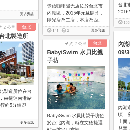
台北
覺旅咖啡陽光店位於台北市
2016
內湖區，2015年元旦開幕，
更多資訊
陽光店為二店，本店為西...
196
台北
約 2 公里
更多資訊
141
3
台北製造所
台北
內湖
約 2 公里
BabyiSwim 水貝比親
09
子坊
北製造所位在台
，由捷運南港站
步行約5分鐘即
內湖
頃，
BabyiSwim 水貝比親子坊位
上面
於台北內湖，就在文德捷運
更多資訊
兒童..
站一號出口右轉1...