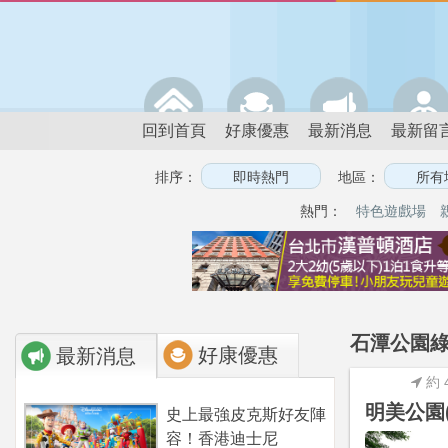
回到首頁
好康優惠
最新消息
最新留
排序：
地區：
熱門：
特色遊戲場
石潭公園綠
好康優惠
最新消息
約 
明美公園
史上最強皮克斯好友陣
容！香港迪士尼