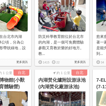
在台北市內湖
防災科學教育館位於台北市
愈來
4公頃，分為公
的內湖，是一個可免費體驗
著一
形帶狀綠地，設
參觀又育教於樂的好地方。
是能
教...
到...
更多資訊
更多資訊
1415
22
34
台北
台北
約 1 公里
約 1 公里
博物館(小獸
內湖焚化爐附設游泳池
7-
育體驗營)
(內湖焚化廠游泳池)
(7