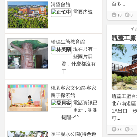
百多...
渴望會館
需要序號
10
0
瓶蓋工廠
瑞穗生態教育館
現在只有一
些圖片展
覽，什麼都沒有
了
桃園客家文化館-客家
親子探索館
瓶蓋工廠台
電話資訊已
北市南港區
更新，謝謝
1A出口，
提醒~^^
可...
33
0
享平親水公園(特色遊