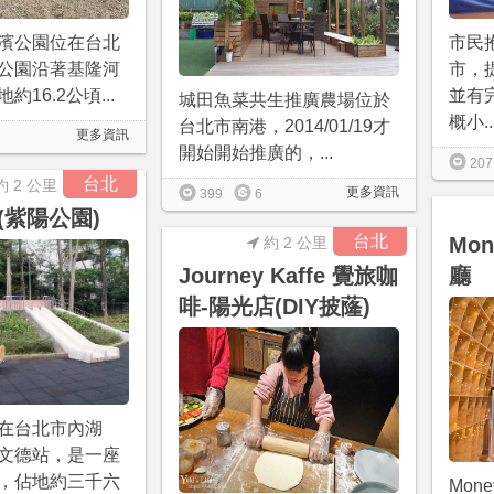
濱公園位在台北
市民
公園沿著基隆河
市，
16.2公頃...
並有
城田魚菜共生推廣農場位於
概小..
台北市南港，2014/01/19才
更多資訊
開始開始推廣的，...
207
台北
約 2 公里
更多資訊
399
6
(紫陽公園)
台北
Mo
約 2 公里
Journey Kaffe 覺旅咖
廳
啡-陽光店(DIY披蕯)
在台北市內湖
文德站，是一座
，佔地約三千六
Mon