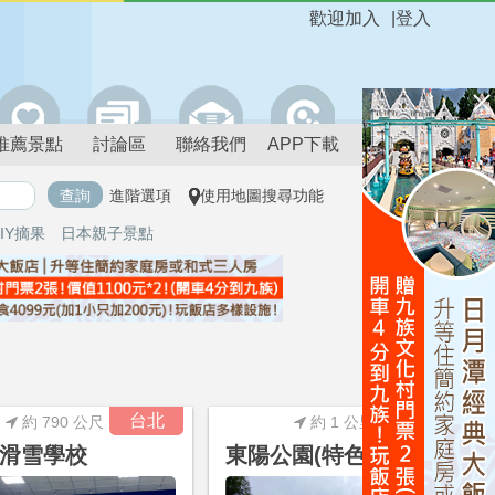
歡迎加入
|
登入
推薦景點
討論區
聯絡我們
APP下載
進階選項
使用地圖搜尋功能
IY摘果
日本親子景點
進階搜尋
台北
台北
約 790 公尺
約 1 公里
滑雪學校
東陽公園(特色遊戲場)