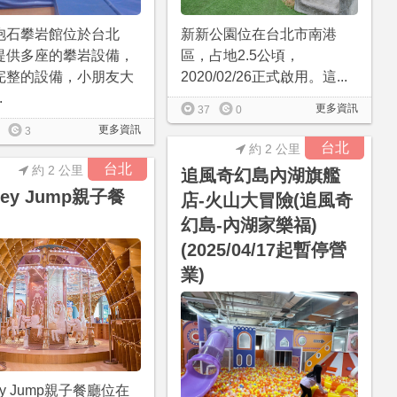
抱石攀岩館位於台北
新新公園位在台北市南港
提供多座的攀岩設備，
區，占地2.5公頃，
完整的設備，小朋友大
2020/02/26正式啟用。這...
.
更多資訊
37
0
更多資訊
3
台北
約 2 公里
台北
約 2 公里
追風奇幻島內湖旗艦
ney Jump親子餐
店-火山大冒險(追風奇
幻島-內湖家樂福)
(2025/04/17起暫停營
業)
ey Jump親子餐廳位在