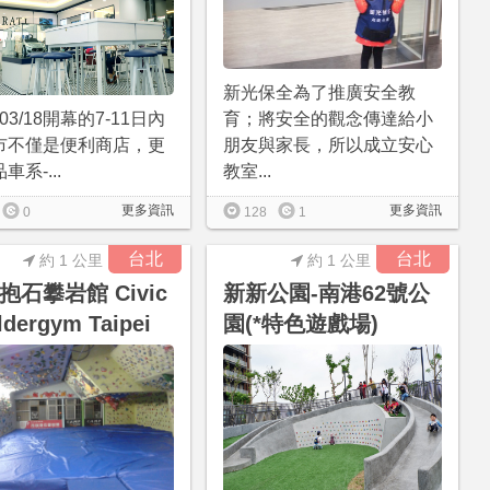
新光保全為了推廣安全教
/03/18開幕的7-11日內
育；將安全的觀念傳達給小
市不僅是便利商店，更
朋友與家長，所以成立安心
車系-...
教室...
更多資訊
更多資訊
0
128
1
台北
台北
約 1 公里
約 1 公里
抱石攀岩館 Civic
新新公園-南港62號公
ldergym Taipei
園(*特色遊戲場)