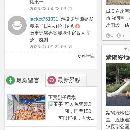
結果一...
2026-08-04 08:06:21
成美右岸河
市內湖區，
jacket761031
@
徵走馬瀨專案
岸而設，佔地約
農場平日4人住宿序號
徵走馬瀨專案農場住宿四人序
4
0
號，感謝
2026-07-09 22:05:51
更多討論
紫陽綠地
最新景點
最新留言
正實親子農場
可以免費餵鳥
類，門票150
紫陽綠地位
可以折抵，有大...
區，近捷運
狹長型公園