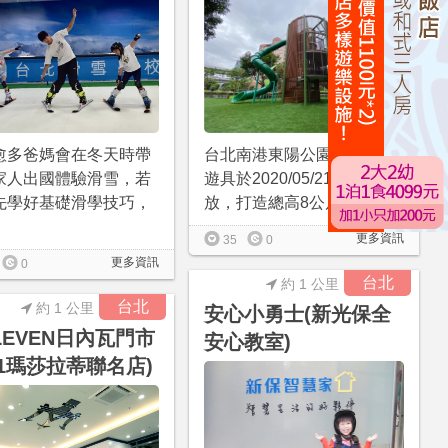
愈多爸媽會在冬天時帶
台北南港東陽公園全新特色
家人出國體驗滑雪，若
遊具於2020/05/21正式開
先學好基礎滑學技巧，
放，打造總高8公尺...
更多資訊
35
0
更多資訊
0
台北
約 1 公里
台北
約 1 公里
安心小勇士(新光保全
ELEVEN日內瓦門市
安心教室)
-11瑪莎拉蒂聯名店)