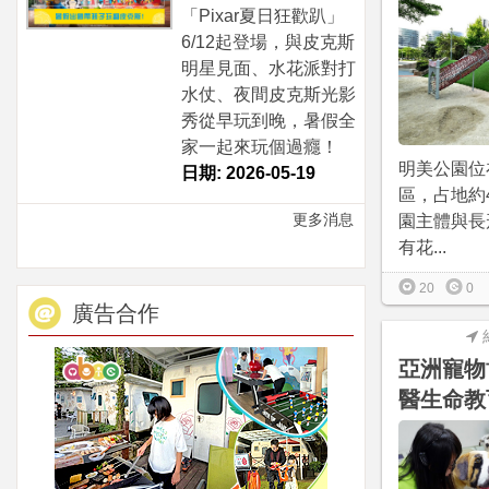
「Pixar夏日狂歡趴」
6/12起登場，與皮克斯
明星見面、水花派對打
水仗、夜間皮克斯光影
秀從早玩到晚，暑假全
家一起來玩個過癮！
明美公園位
日期: 2026-05-19
區，占地約
更多消息
園主體與長
有花...
20
0
廣告合作
亞洲寵物
醫生命教