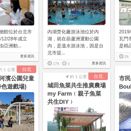
物館位於台北市
內湖焚化廠游泳池位於內
2019
/12/28年成立
湖，就在葫蘆洲運動公園
瓦門
亞洲動...
內，是溫水游泳池，因是台
是精品
北市提...
更多資訊
26
更多資訊
179
3
台北
約 1 公里
台北
約 1 公里
河濱公園兒童
市民
城田魚菜共生推廣農場
特色遊戲場)
Bou
my Farm﹙親子魚菜
共生DIY﹚