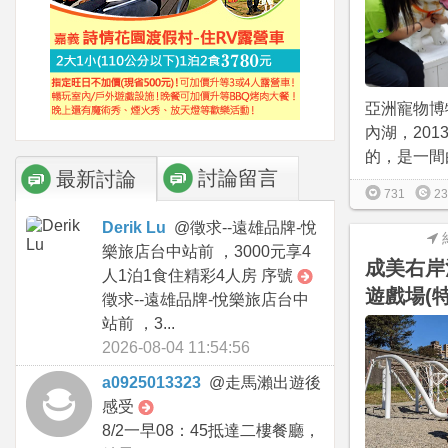
亞洲寵物博
內湖，2013
的，是一間由
討論留言
最新討論
731
23
Derik Lu
@
徵求--遠雄品牌-悅
樂旅店台中站前 ，3000元享4
成美右岸
人1泊1食住精彩4人房 序號
遊戲場(
徵求--遠雄品牌-悅樂旅店台中
站前 ，3...
2026-08-04 11:54:56
a0925013323
@
走馬瀨出遊後
感受
8/2一早08：45抵達二樓餐廳，