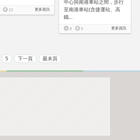
中心與南港車站之間，步行
至南港車站(含捷運站、高
更多資訊
22
鐵...
更多資訊
8
0
5
下一頁
最末頁