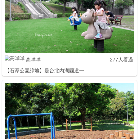
商家合作
推薦景點
討論區
高咩咩
277人看過
聯絡我們
【石潭公園綠地】是台北內湖國道一...
APP下載