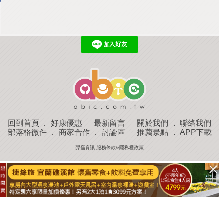
回到首頁
．
好康優惠
．
最新留言
．
關於我們
．
聯絡我們
部落格微件
．
商家合作
．
討論區
．
推薦景點
．
APP下載
羿磊資訊 服務條款&隱私權政策