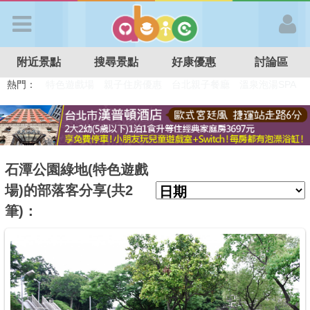
歡迎加入
附近景點
搜尋景點
好康優惠
討論區
APP登入
熱門：
溜滑梯民宿
觀光工廠
DIY摘果
日本親子景點
特色遊戲場
親子住房優惠
台北親子餐廳
溫泉泡湯SPA
首 頁
搜尋景點
石潭公園綠地(特色遊戲
場)的部落客分享(共2
好康優惠
筆)：
最新消息
最新留言