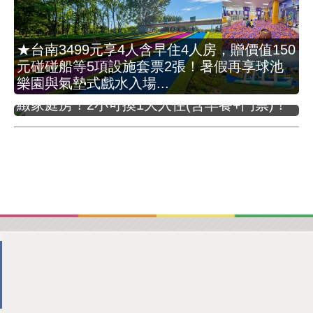
★台南3499元享4人含早住4人房，贈價值150
元碰碰船等5項設施套票2張！暑假再享球池
★贈2大2小義大樂園門票(價值2958元)！
樂園與氣墊式戲水入場...
5222元享2大2小(12歲以下)1泊1食住菁英雅
緻家庭房！2小可換1大入住(含早餐+門票)！