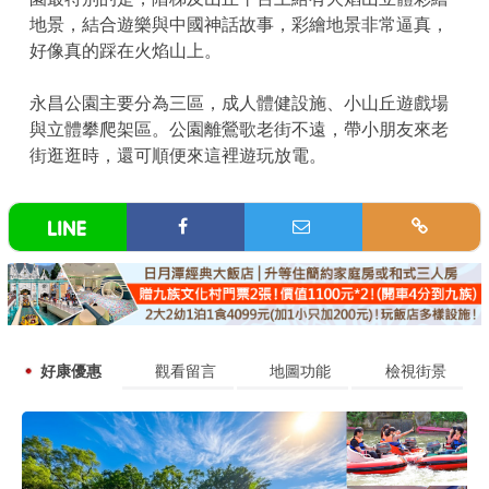
地景，結合遊樂與中國神話故事，彩繪地景非常逼真，
好像真的踩在火焰山上。
永昌公園主要分為三區，成人體健設施、小山丘遊戲場
與立體攀爬架區。公園離鶯歌老街不遠，帶小朋友來老
街逛逛時，還可順便來這裡遊玩放電。
好康優惠
觀看留言
地圖功能
檢視街景