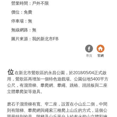
營業時間：戶外不限
價位：免費
停車場：無
無線網路：無
圖片來源：我的新北市FB
專頁
官網
位
在新北市鶯歌區的永昌公園，於2018/05/04正式啟
用，鶯歌區再增加一個特色遊戲場。公園佔地5400平方
公尺，有溜滑梯、攀爬網、攀繩、跳樁、蹺蹺板與二座
立體攀爬架等遊具。
磨石子溜滑梯有寬、窄二座，設置在小山丘二側，中間
則有階梯、攀爬網與繩索三種爬上山丘的方式，這個公
園最特別的是，階梯及山丘平台上給有火焰山立體彩繪