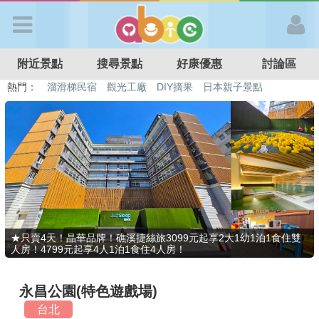
歡迎加入
附近景點
搜尋景點
好康優惠
討論區
APP登入
熱門：
溜滑梯民宿
觀光工廠
DIY摘果
日本親子景點
特色遊戲場
親子住房優惠
台北親子餐廳
溫泉泡湯SPA
首 頁
搜尋景點
好康優惠
★只賣4天！晶華品牌！礁溪捷絲旅3099元起享2大1幼1泊1食住雙
人房！4799元起享4人1泊1食住4人房！
最新消息
永昌公園(特色遊戲場)
最新留言
台北