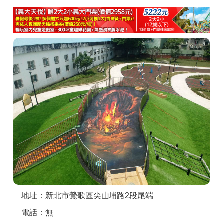
商家合作
推薦景點
討論區
聯絡我們
APP下載
地址：新北市鶯歌區尖山埔路2段尾端
電話：無