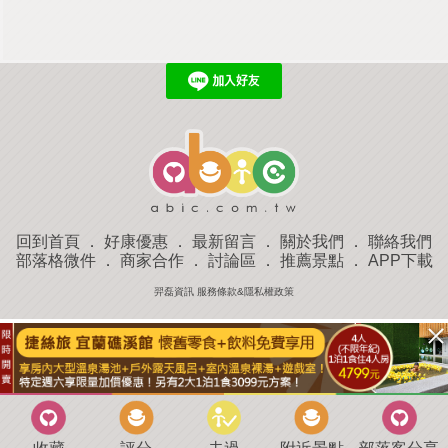
回到首頁
．
好康優惠
．
最新留言
．
關於我們
．
聯絡我們
部落格微件
．
商家合作
．
討論區
．
推薦景點
．
APP下載
羿磊資訊 服務條款&隱私權政策