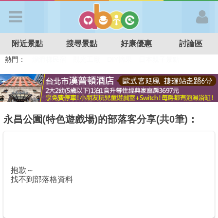
歡迎加入
附近景點
搜尋景點
好康優惠
討論區
APP登入
熱門：
溜滑梯民宿
觀光工廠
DIY摘果
日本親子景點
特色遊戲場
親子住房優惠
台北親子餐廳
溫泉泡湯SPA
首 頁
搜尋景點
永昌公園(特色遊戲場)的部落客分享(共0筆)：
好康優惠
抱歉～
最新消息
找不到部落格資料
最新留言