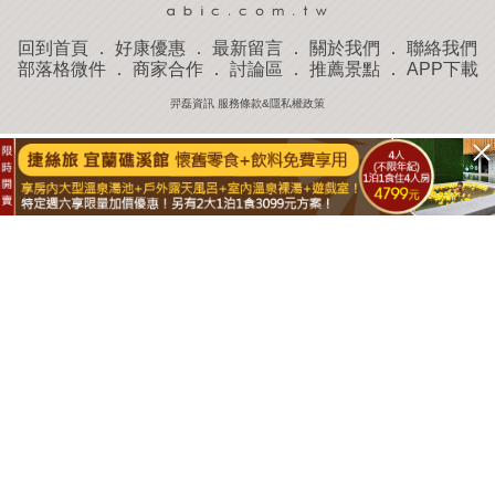
回到首頁
．
好康優惠
．
最新留言
．
關於我們
．
聯絡我們
部落格微件
．
商家合作
．
討論區
．
推薦景點
．
APP下載
羿磊資訊 服務條款&隱私權政策
收藏
評分
去過
附近景點
部落客分享