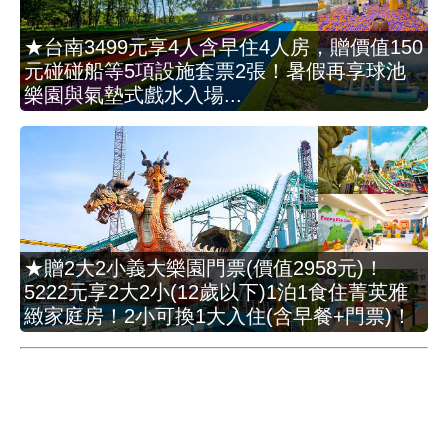
★台南3499元享4人含早住4人房，贈價值150
元碰碰船等5項設施套票2張！暑假再享球池
樂園與氣墊式戲水入場...
★贈2大2小義大樂園門票(價值2958元)！
5222元享2大2小(12歲以下)1泊1食住菁英雅
緻家庭房！2小可換1大入住(含早餐+門票)！