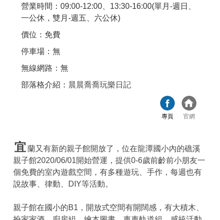
營業時間：09:00-12:00、13:30-16:00(單月-週日、
一公休，雙月-週五、六公休)
價位：免費
停車場：無
無線網路：無
部落格介紹：
晨晨喬喬玩樂日記
專頁
官網
宜
蘭又有新的親子館開放了，位在龍潭國小內的礁溪
親子館2020/06/01開始營運，提供0-6歲前齡前小朋友一
個免費的室內遊戲空間，有多種遊玩、手作，每週也有
說故事、律動、DIY等活動。
親子館在國小的B1，開放式空間有開闊感，有大積木、
扮家家酒、廚房組、繪本圖書、車車軌道組、感統活動