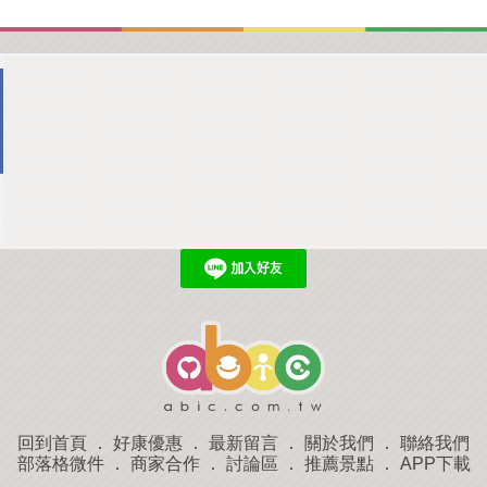
回到首頁
．
好康優惠
．
最新留言
．
關於我們
．
聯絡我們
部落格微件
．
商家合作
．
討論區
．
推薦景點
．
APP下載