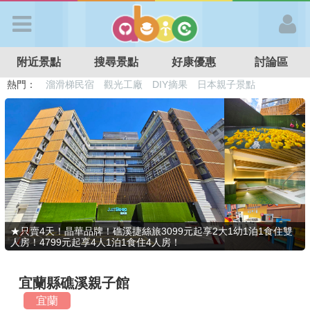
歡迎加入
附近景點
搜尋景點
好康優惠
討論區
APP登入
熱門：
溜滑梯民宿
觀光工廠
DIY摘果
日本親子景點
特色遊戲場
親子住房優惠
台北親子餐廳
溫泉泡湯SPA
首 頁
搜尋景點
好康優惠
★只賣4天！晶華品牌！礁溪捷絲旅3099元起享2大1幼1泊1食住雙
人房！4799元起享4人1泊1食住4人房！
最新消息
宜蘭縣礁溪親子館
最新留言
宜蘭