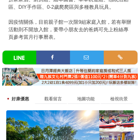
區、DIY手作區、0-2歲爬爬區與多種教具玩具。
因疫情關係，目前親子館一次限9組家庭入館，若有舉辦
活動則不開放入館，要帶小朋友去的爸媽可先上粉絲專
頁參考當月行事曆表。
好康優惠
觀看留言
地圖功能
檢視街景